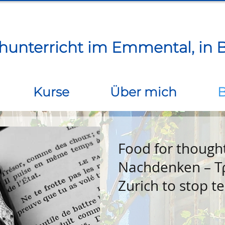
chunterricht im Emmental, in B
Kurse
Über mich
B
Food for thought
Nachdenken – Τ
Zurich to stop t
primary schools