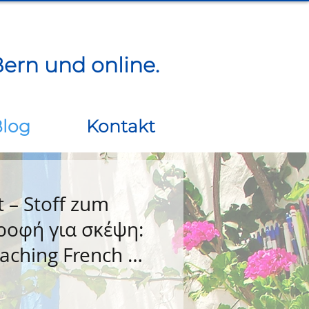
ern und online.​
log
Kontakt
 – Stoff zum
ροφή για σκέψη:
eaching French in